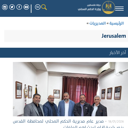
Togg
navi
الرئيسية
»
المديريات
»
Jerusalem
آخر الأخبار
-
مدير عام مديرية الحكم المحلي لمحافظة القدس
18/01/2026
يزور بلدية الرام لبحث اهم الملفات