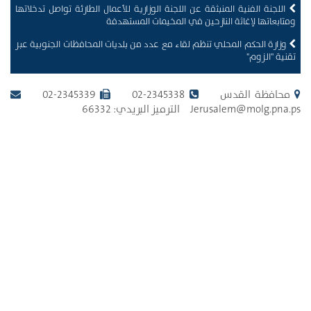
اللجنة الفنية المنبثقة عن اللجنة الوزارية للأعمال الطارئة تواصل تدخلاتها
ومتابعاتها لإغاثة النازحين في المخيمات المستهدفة
وزارة الحكم المحلي تنظم لقاء مع عدد من بلديات المحافظات الجنوبية عبر
تقنية "الزوم"
محافظة القدس
02-2345338
02-2345339
Jerusalem@molg.pna.ps الترميز البريدي: 66332