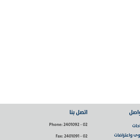
واصل
اتصل بنا
Phone: 2401092 - 02
احات
ى واعتراضات
Fax: 2401091 - 02