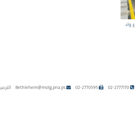
 واد
02-2777170
02-2770595
Bethlehem@molg.pna.ps الترميز البريدي: