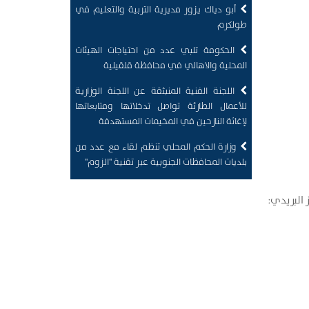
أبو دياك يزور مديرية التربية والتعليم في
طولكرم
الحكومة تلبي عدد من احتياجات الهيئات
المحلية والاهالي في محافظة قلقيلية
اللجنة الفنية المنبثقة عن اللجنة الوزارية
للأعمال الطارئة تواصل تدخلاتها ومتابعاتها
لإغاثة النازحين في المخيمات المستهدفة
وزارة الحكم المحلي تنظم لقاء مع عدد من
بلديات المحافظات الجنوبية عبر تقنية "الزوم"